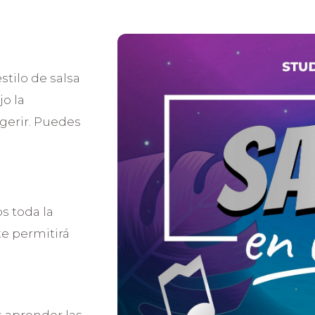
stilo de salsa
jo la
gerir. Puedes
s toda la
te permitirá