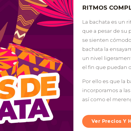
RITMOS COMP
La bachata es un ri
que a pesar de su p
se sienten cómodos 
bachata la ensaya
un nivel ligeramen
el fin que puedan d
Por ello es que la 
incorporamos a la
así como el merengu
Ver Precios Y 