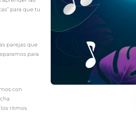
s aprender las
as” para que tu
as parejas que
separamos para
amos con
ucha
los ritmos