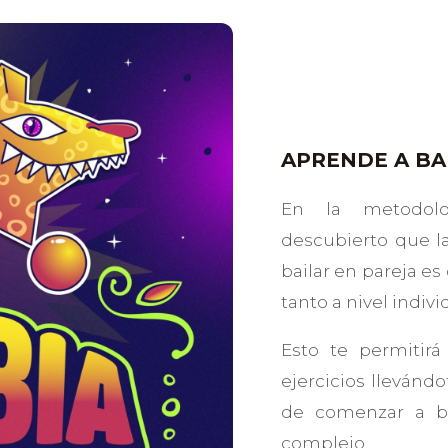
APRENDE A BA
En la metodol
descubierto que l
bailar en pareja e
tanto a nivel indiv
Esto te permitirá
ejercicios llevánd
de comenzar a ba
complejo.