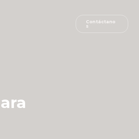
Contáctano
S
para