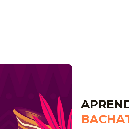
APREND
BACHA