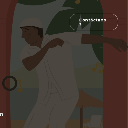
Contáctano
S
an