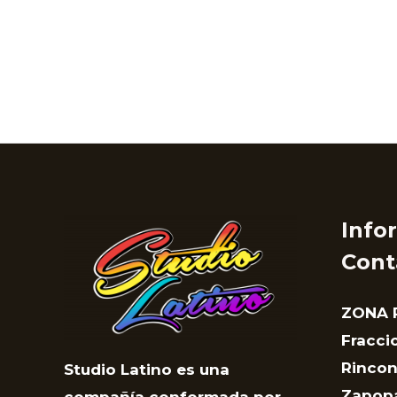
Info
Cont
ZONA R
Fracci
Rincon
Studio Latino es una
Zapopa