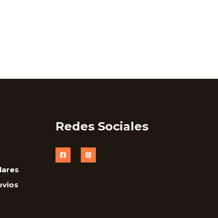
Redes Sociales
lares
ovios